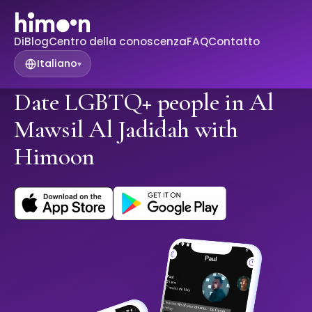
Di
Blog
Centro della conoscenza
FAQ
Contatto
Italiano
▾
Date LGBTQ+ people in Al
Mawsil Al Jadidah with
Himoon