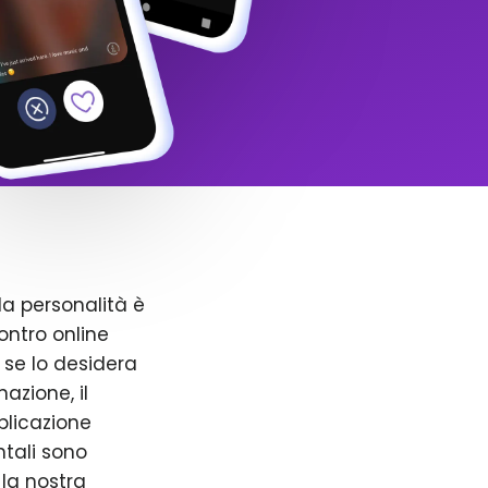
la personalità è
ntro online
 se lo desidera
azione, il
pplicazione
ntali sono
 la nostra