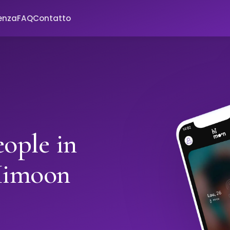
enza
FAQ
Contatto
ople in
Himoon