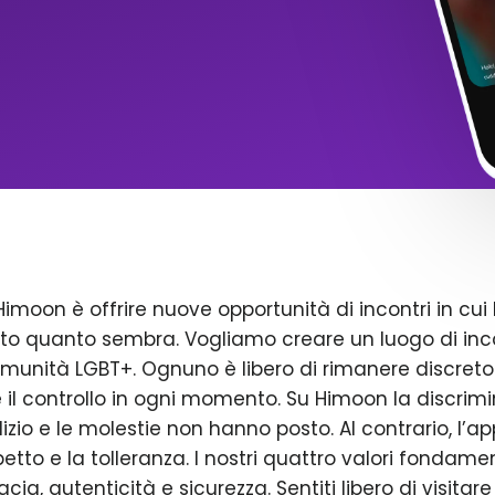
Himoon è offrire nuove opportunità di incontri in cui 
to quanto sembra. Vogliamo creare un luogo di inco
omunità LGBT+. Ognuno è libero di rimanere discreto
il controllo in ogni momento. Su Himoon la discrimin
dizio e le molestie non hanno posto. Al contrario, l’a
petto e la tolleranza. I nostri quattro valori fondame
acia, autenticità e sicurezza. Sentiti libero di visitare