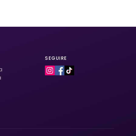
SEGUIRE
la
a