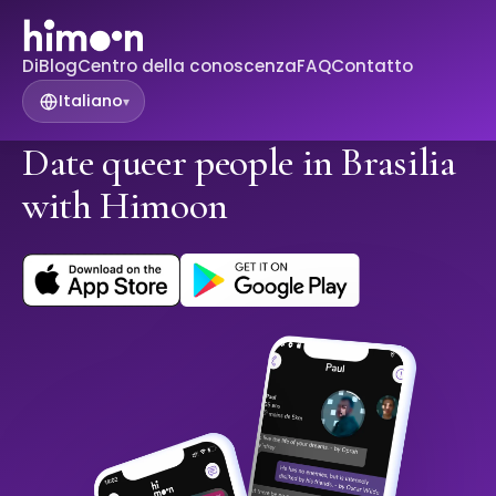
Di
Blog
Centro della conoscenza
FAQ
Contatto
Italiano
▾
Date queer people in Brasilia
with Himoon