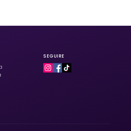
SEGUIRE
la
a