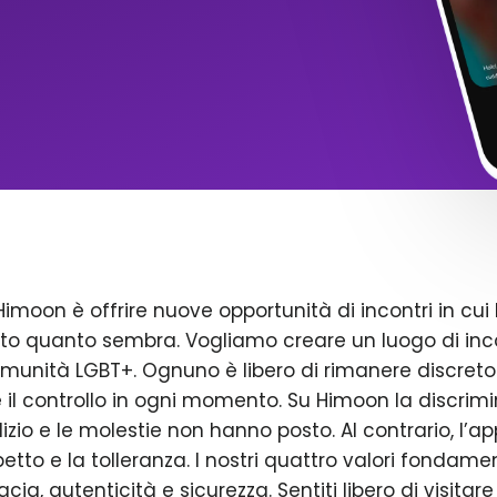
Himoon è offrire nuove opportunità di incontri in cui 
to quanto sembra. Vogliamo creare un luogo di inco
omunità LGBT+. Ognuno è libero di rimanere discreto
il controllo in ogni momento. Su Himoon la discrimin
dizio e le molestie non hanno posto. Al contrario, l’a
petto e la tolleranza. I nostri quattro valori fondame
acia, autenticità e sicurezza. Sentiti libero di visitare