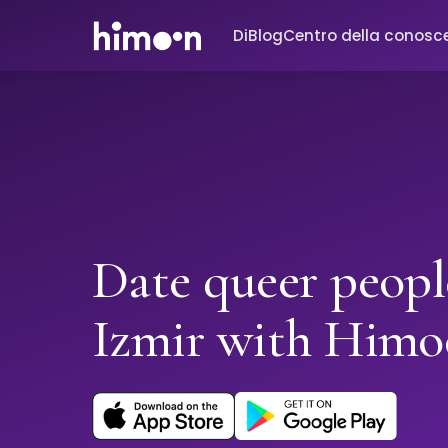
Di
Blog
Centro della conosc
Date queer peopl
Izmir with Him