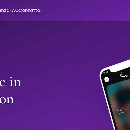
enza
FAQ
Contatto
e in
oon