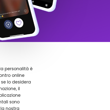
la personalità è
ntro online
 se lo desidera
azione, il
pplicazione
ntali sono
 la nostra