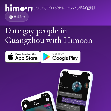
について
ブログ
ナレッジハブ
FAQ
接触
日本語
▾
Date gay people in
Guangzhou with Himoon