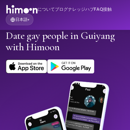
について
ブログ
ナレッジハブ
FAQ
接触
日本語
▾
Date gay people in Guiyang
with Himoon