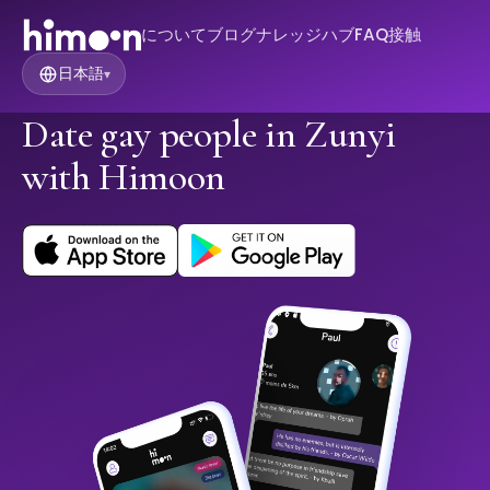
について
ブログ
ナレッジハブ
FAQ
接触
日本語
▾
Date gay people in Zunyi
with Himoon