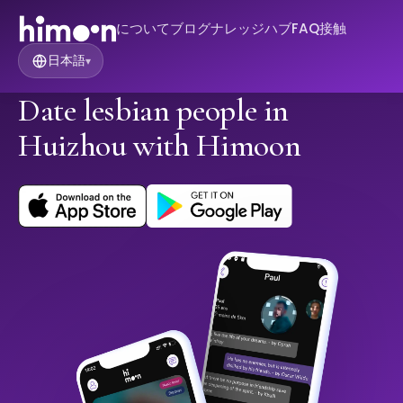
について
ブログ
ナレッジハブ
FAQ
接触
日本語
▾
Date lesbian people in
Huizhou with Himoon