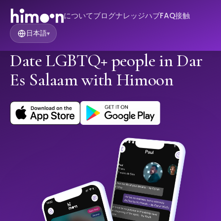
について
ブログ
ナレッジハブ
FAQ
接触
日本語
▾
Date LGBTQ+ people in Dar
Es Salaam with Himoon