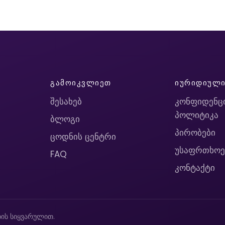
ᲒᲐᲛᲝᲘᲙᲕᲚᲘᲔᲗ
ᲘᲣᲠᲘᲓᲘᲣᲚ
შესახებ
კონფიდენც
პოლიტიკა
ბლოგი
პირობები
ცოდნის ცენტრი
უსაფრთხოე
FAQ
კონტაქტი
ის სიყვარულით.