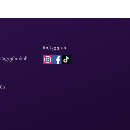
Ი
ᲛᲘᲰᲧᲔᲕᲘᲗ
იალურობის
ბა