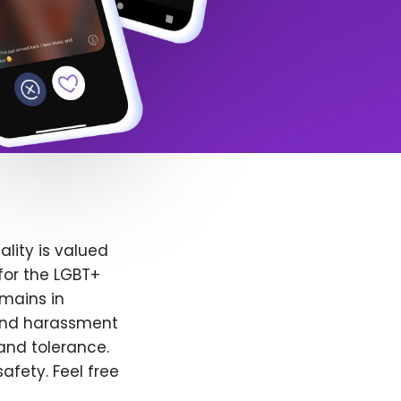
lity is valued
for the LGBT+
emains in
 and harassment
and tolerance.
afety. Feel free