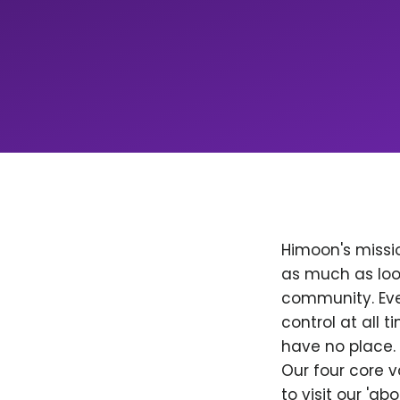
Himoon's missio
as much as loo
community. Ever
control at all
have no place. 
Our four core v
to visit our 'a