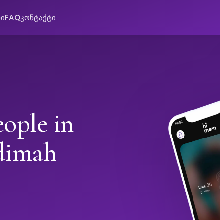
რი
FAQ
კონტაქტი
ople in
dimah