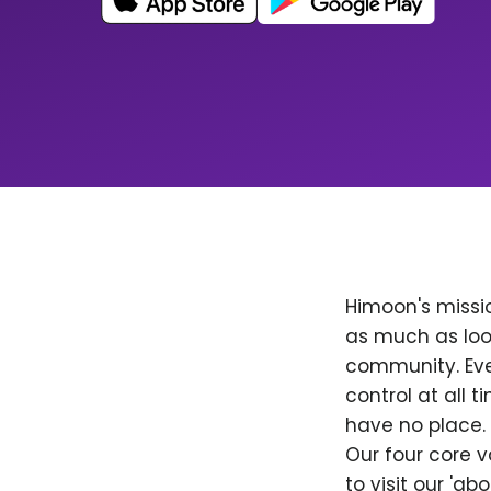
Himoon's missio
as much as loo
community. Ever
control at all
have no place. 
Our four core v
to visit our 'a