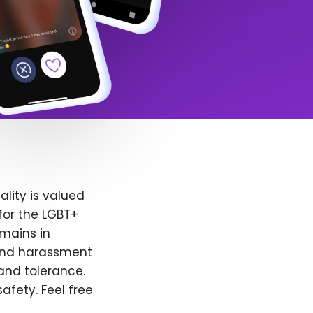
lity is valued
for the LGBT+
emains in
 and harassment
and tolerance.
afety. Feel free