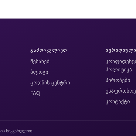
ᲒᲐᲛᲝᲘᲙᲕᲚᲘᲔᲗ
ᲘᲣᲠᲘᲓᲘᲣᲚ
შესახებ
კონფიდენც
პოლიტიკა
ბლოგი
პირობები
ცოდნის ცენტრი
უსაფრთხოე
FAQ
კონტაქტი
ის სიყვარულით.