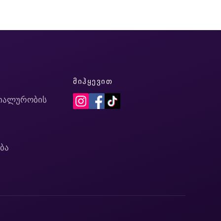
Ი
ᲛᲘᲰᲧᲔᲕᲘᲗ
იალურობის
ბა