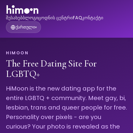
შესახებ
ბლოგი
ცოდნის ცენტრი
FAQ
კონტაქტი
ქართული
▾
HIMOON
The Free Dating Site For
LGBTQ+
HiMoon is the new dating app for the
entire LGBTQ + community. Meet gay, bi,
lesbian, trans and queer people for free.
Personality over pixels - are you
curious? Your photo is revealed as the