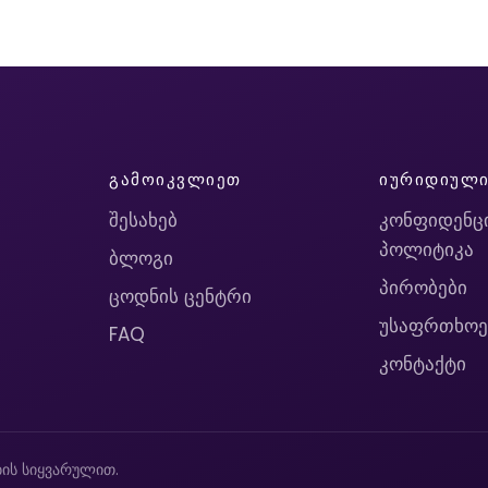
ᲒᲐᲛᲝᲘᲙᲕᲚᲘᲔᲗ
ᲘᲣᲠᲘᲓᲘᲣᲚ
შესახებ
კონფიდენც
პოლიტიკა
ბლოგი
პირობები
ცოდნის ცენტრი
უსაფრთხოე
FAQ
კონტაქტი
ის სიყვარულით.