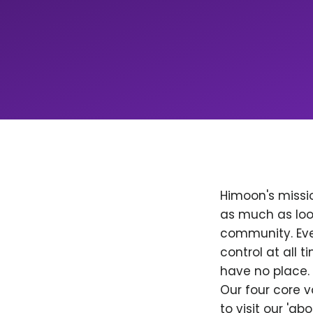
Himoon's missio
as much as loo
community. Ever
control at all
have no place. 
Our four core v
to visit our 'a