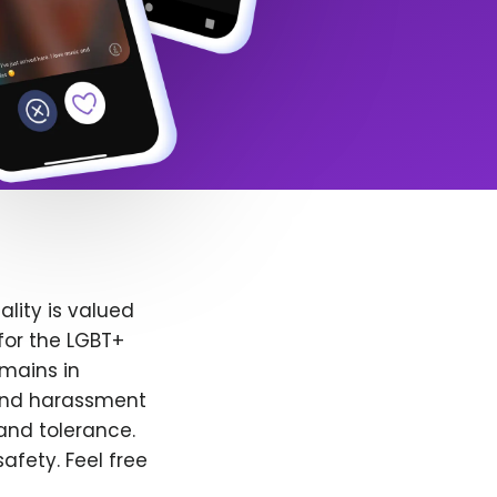
lity is valued
for the LGBT+
emains in
 and harassment
and tolerance.
afety. Feel free