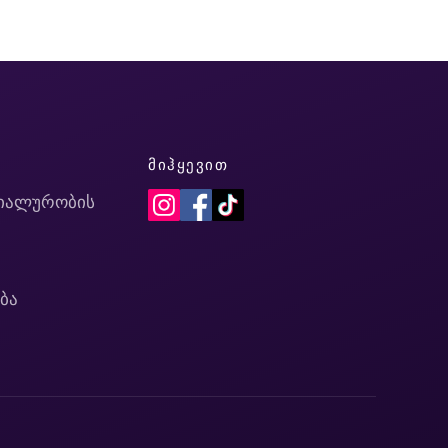
Ი
ᲛᲘᲰᲧᲔᲕᲘᲗ
იალურობის
ბა