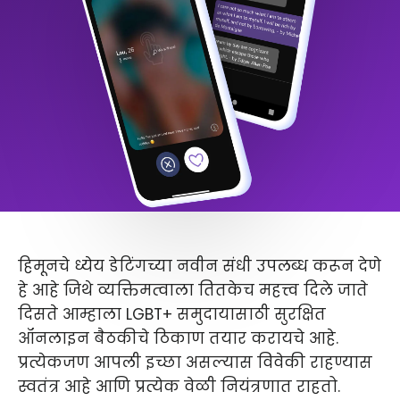
हिमूनचे ध्येय डेटिंगच्या नवीन संधी उपलब्ध करून देणे
हे आहे जिथे व्यक्तिमत्वाला तितकेच महत्त्व दिले जाते
दिसते आम्हाला LGBT+ समुदायासाठी सुरक्षित
ऑनलाइन बैठकीचे ठिकाण तयार करायचे आहे.
प्रत्येकजण आपली इच्छा असल्यास विवेकी राहण्यास
स्वतंत्र आहे आणि प्रत्येक वेळी नियंत्रणात राहतो.