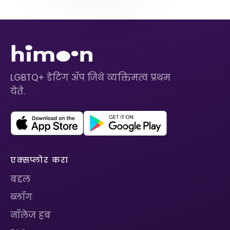
LGBTQ+ डेटिंग ॲप जिथे व्यक्तिमत्व प्रथम
येते.
एक्सप्लोर करा
बद्दल
ब्लॉग
नॉलेज हब