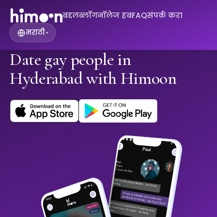
बद्दल
ब्लॉग
नॉलेज हब
FAQ
संपर्क करा
मराठी
▾
Date gay people in
Hyderabad with Himoon