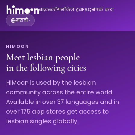
बद्दल
ब्लॉग
नॉलेज हब
FAQ
संपर्क करा
मराठी
▾
HIMOON
Meet lesbian people
in the following cities
HiMoon is used by the lesbian
community across the entire world.
Available in over 37 languages and in
over 175 app stores get access to
lesbian singles globally.