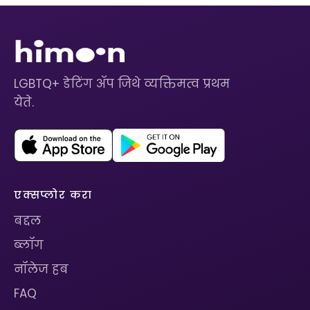
LGBTQ+ डेटिंग ॲप जिथे व्यक्तिमत्व प्रथम
येते.
एक्सप्लोर करा
बद्दल
ब्लॉग
नॉलेज हब
FAQ