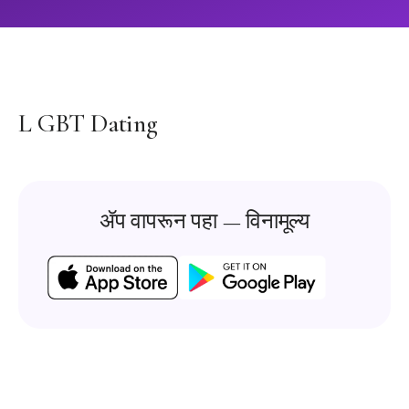
L GBT Dating
ॲप वापरून पहा — विनामूल्य