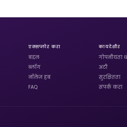
एक्सप्लोर करा
कायदेशीर
बद्दल
गोपनीयता 
ब्लॉग
अटी
नॉलेज हब
सुरक्षितता
FAQ
संपर्क करा