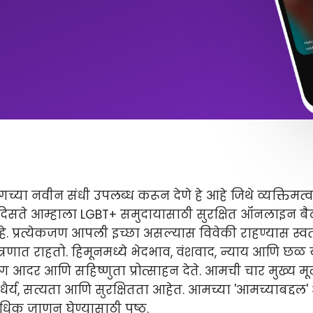
टिंगच्या नवीन संधी उपलब्ध करून देणे हे आहे जिथे व्यक्तिमत
ते दिसते आम्हाला LGBT+ समुदायासाठी सुरक्षित ऑनलाइन 
. प्रत्येकजण आपली इच्छा असल्यास विवेकी राहण्यास स्वत
यंत्रणात राहतो. हिमूनमध्ये भेदभाव, वंशवाद, न्याय आणि छळ 
ोग आदर आणि सहिष्णुता प्रोत्साहन देते. आमची चार मुख्य मूल
ैर्य, सत्यता आणि सुरक्षितता आहेत. आमच्या 'आमच्याबद्दल
िक जाणून घेण्यासाठी पृष्ठ.