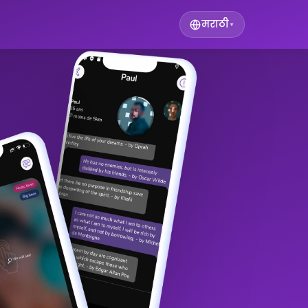
मराठी
▾