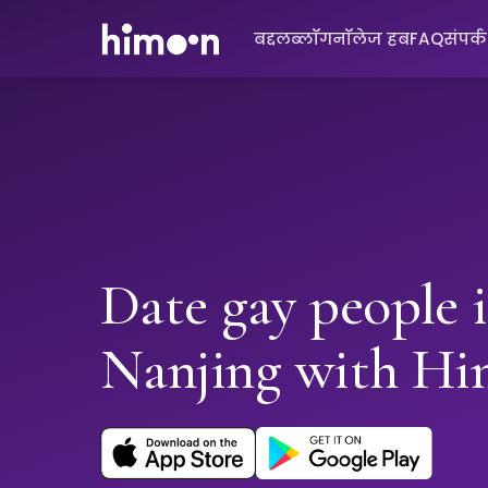
बद्दल
ब्लॉग
नॉलेज हब
FAQ
संपर्
Date gay people 
Nanjing with H