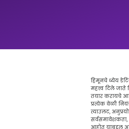
हिमूनचे ध्येय डे
महत्त्व दिले जा
तयार करायचे आहे
प्रत्येक वेळी नि
त्याउलट, अनुप्रय
सर्वसमावेशकता, ध
आहोत याबद्दल अध