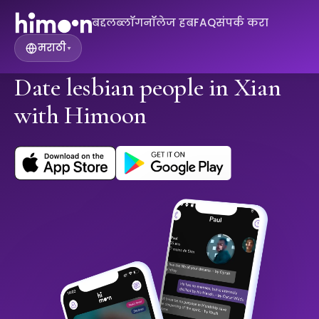
बद्दल
ब्लॉग
नॉलेज हब
FAQ
संपर्क करा
मराठी
▾
Date lesbian people in Xian
with Himoon