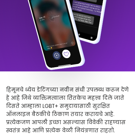
हिमूनचे ध्येय डेटिंगच्या नवीन संधी उपलब्ध करून देणे
हे आहे जिथे व्यक्तिमत्वाला तितकेच महत्त्व दिले जाते
दिसते आम्हाला LGBT+ समुदायासाठी सुरक्षित
ऑनलाइन बैठकीचे ठिकाण तयार करायचे आहे.
प्रत्येकजण आपली इच्छा असल्यास विवेकी राहण्यास
स्वतंत्र आहे आणि प्रत्येक वेळी नियंत्रणात राहतो.