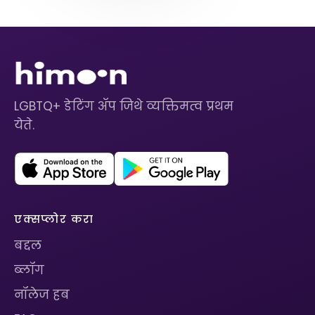
LGBTQ+ डेटिंग ॲप जिथे व्यक्तिमत्व प्रथम
येते.
एक्सप्लोर करा
बद्दल
ब्लॉग
नॉलेज हब