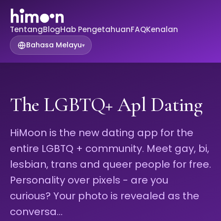
Tentang
Blog
Hab Pengetahuan
FAQ
Kenalan
Bahasa Melayu
▾
The LGBTQ+ Apl Dating
HiMoon is the new dating app for the
entire LGBTQ + community. Meet gay, bi,
lesbian, trans and queer people for free.
Personality over pixels - are you
curious? Your photo is revealed as the
conversa…