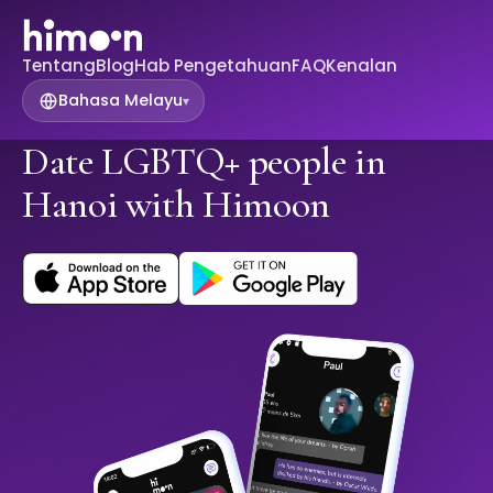
Tentang
Blog
Hab Pengetahuan
FAQ
Kenalan
Bahasa Melayu
▾
Date LGBTQ+ people in
Hanoi with Himoon