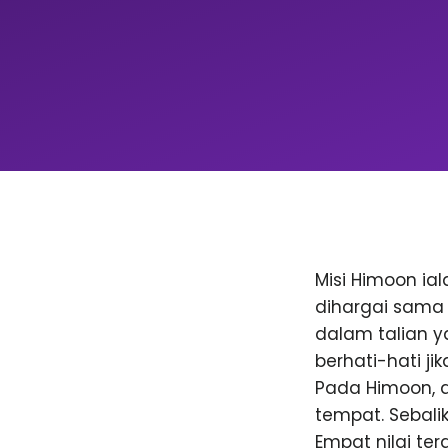
Misi Himoon ia
dihargai sama 
dalam talian y
berhati-hati j
Pada Himoon, 
tempat. Sebali
Empat nilai te