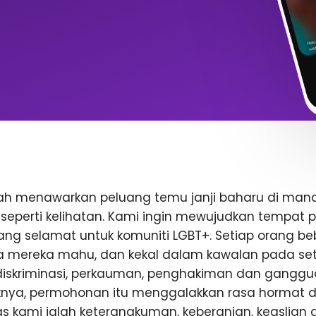
lah menawarkan peluang temu janji baharu di man
seperti kelihatan. Kami ingin mewujudkan tempat
ang selamat untuk komuniti LGBT+. Setiap orang be
ika mereka mahu, dan kekal dalam kawalan pada se
diskriminasi, perkauman, penghakiman dan ganggu
knya, permohonan itu menggalakkan rasa hormat da
ras kami ialah keterangkuman, keberanian, keaslian 