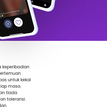
a keperibadian
 pertemuan
bas untuk kekal
tiap masa.
an tiada
n toleransi.
dan