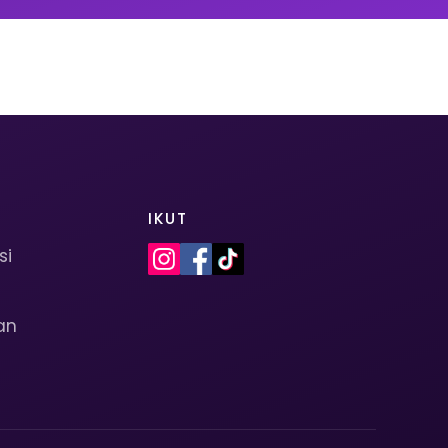
IKUT
si
an