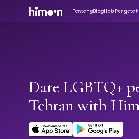
Tentang
Blog
Hab Pengeta
Date LGBTQ+ pe
Tehran with Hi