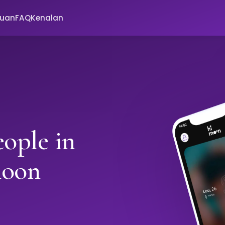
huan
FAQ
Kenalan
ople in
moon