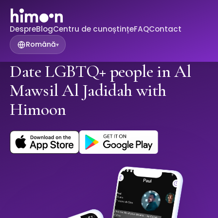
Despre
Blog
Centru de cunoștințe
FAQ
Contact
Română
▾
Date LGBTQ+ people in Al
Mawsil Al Jadidah with
Himoon