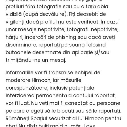
profiluri fără fotografie sau cu o față abia
vizibilă (după dezvăluire). Fiți deosebit de
vigilenți dacă profilul nu este verificat. În cazul
unor mesaje nepotrivite, fotografii nepotrivite,
hărțuiri, încercări de phishing sau dacă aveți
discriminare, raportați persoana folosind
butoanele desemnate din aplicație și/sau
trimițându-ne un mesaj.
Informațiile vor fi transmise echipei de
moderare Himoon, iar măsurile
corespunzătoare, inclusiv potențiala
interzicerea permanentă a contului raportat,
vor fi luat. Nu veți mai fi conectat cu persoane
pe care alegeți să le blocați sau să le raportați.
Rămâneți Spațiul securizat al lui Himoon pentru
chat Nu distribuiți rapid numărul dvs.