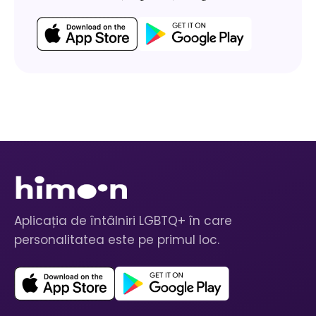
Aplicația de întâlniri LGBTQ+ în care
personalitatea este pe primul loc.