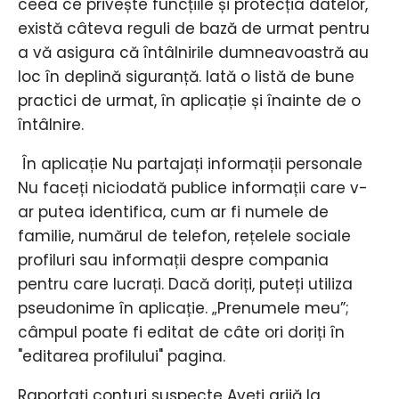
ceea ce privește funcțiile și protecția datelor,
există câteva reguli de bază de urmat pentru
a vă asigura că întâlnirile dumneavoastră au
loc în deplină siguranță. Iată o listă de bune
practici de urmat, în aplicație și înainte de o
întâlnire.
​ În aplicație Nu partajați informații personale
Nu faceți niciodată publice informații care v-
ar putea identifica, cum ar fi numele de
familie, numărul de telefon, rețelele sociale
profiluri sau informații despre compania
pentru care lucrați. Dacă doriți, puteți utiliza
pseudonime în aplicație. „Prenumele meu”;
câmpul poate fi editat de câte ori doriți în
"editarea profilului" pagina.
Raportați conturi suspecte Aveți grijă la