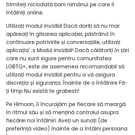
trimiteți niciodată bani nimănui pe care îl
întâlniți online.
Utilizați modul invizibil Dacă doriți să nu mai
apăreați în glisarea aplicației, păstrând în
continuare potrivirile și conversațiile, utilizați
aplicația' ;s Modul invizibil! Dacă călătoriți în țări
care nu sunt sigure pentru comunitatea
LGBTQ+, este de asemenea recomandabil să
utilizați modul invizibil pentru a vă asigura
discreția și siguranța. Înainte de o întâlnire Fă-
ți timp Nu există te grabesti!
Pe Himoon, îi încurajăm pe fiecare să meargă
în ritmul său și să mențină controlul asupra
fiecărei noi întâlniri. Aveți un sunați (de
preferință video) înainte de a întâlni persoana