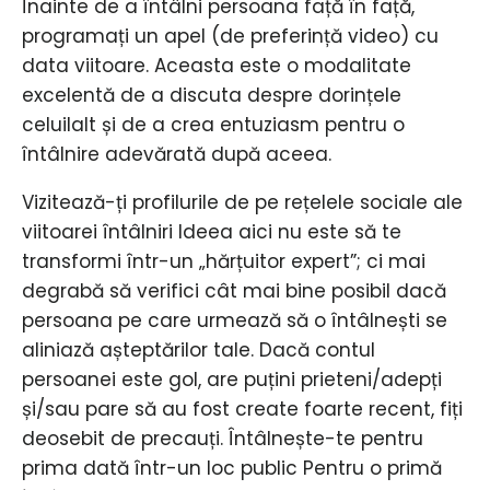
Înainte de a întâlni persoana față în față,
programați un apel (de preferință video) cu
data viitoare. Aceasta este o modalitate
excelentă de a discuta despre dorințele
celuilalt și de a crea entuziasm pentru o
întâlnire adevărată după aceea.
Vizitează-ți profilurile de pe rețelele sociale ale
viitoarei întâlniri Ideea aici nu este să te
transformi într-un „hărțuitor expert”; ci mai
degrabă să verifici cât mai bine posibil dacă
persoana pe care urmează să o întâlnești se
aliniază așteptărilor tale. Dacă contul
persoanei este gol, are puțini prieteni/adepți
și/sau pare să au fost create foarte recent, fiți
deosebit de precauți. Întâlnește-te pentru
prima dată într-un loc public Pentru o primă