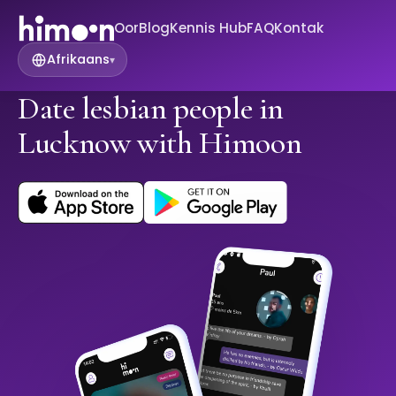
Oor
Blog
Kennis Hub
FAQ
Kontak
Afrikaans
▾
Date lesbian people in
Lucknow with Himoon