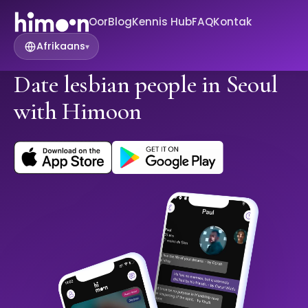
Oor
Blog
Kennis Hub
FAQ
Kontak
Afrikaans
▾
Date lesbian people in Seoul
with Himoon