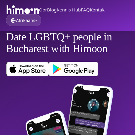
Oor
Blog
Kennis Hub
FAQ
Kontak
Afrikaans
▾
Date LGBTQ+ people in
Bucharest with Himoon