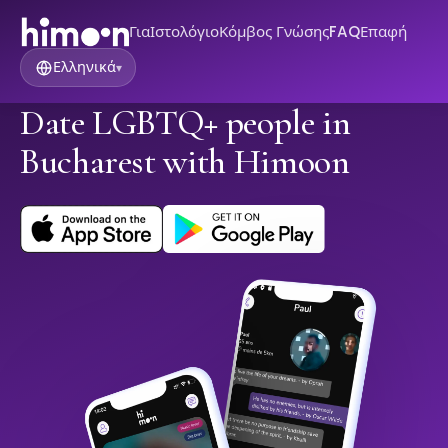
Για
Ιστολόγιο
Κόμβος Γνώσης
FAQ
Επαφή
Ελληνικά
▾
Date LGBTQ+ people in
Bucharest with Himoon