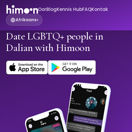
Oor
Blog
Kennis Hub
FAQ
Kontak
Afrikaans
▾
Date LGBTQ+ people in
Dalian with Himoon