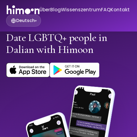
Über
Blog
Wissenszentrum
FAQ
Kontakt
Deutsch
▾
Date LGBTQ+ people in
Dalian with Himoon