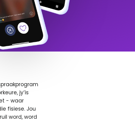
afspraakprogram
keure, jy’is
et - waar
e fisiese. Jou
ruil word, word