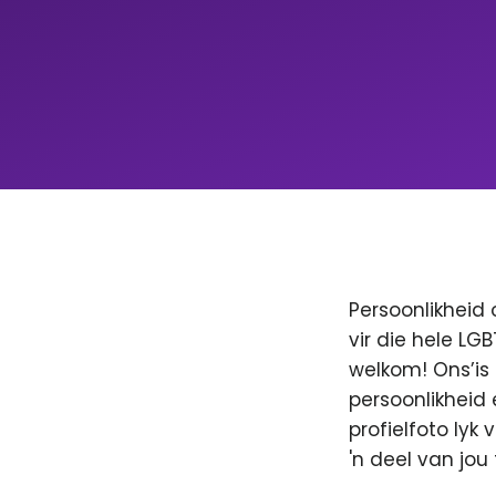
Persoonlikheid 
vir die hele LG
welkom! Ons’is
persoonlikheid 
profielfoto lyk
'n deel van jo