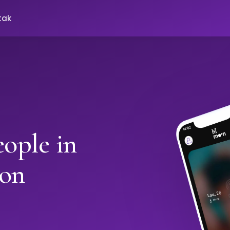
tak
ople in
oon