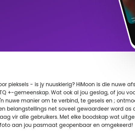
oor pieksels - is jy nuuskierig? HiMoon is die nuwe 
BTQ +-gemeenskap. Wat ook al jou geslag, of jou voor
 'n nuwe manier om te verbind, te gesels en ; ontmo
en belangstellings net soveel gewaardeer word as di
 vaag vir alle gebruikers. Met elke boodskap wat uitge
u foto aan jou pasmaat geopenbaar en omgekeerd!