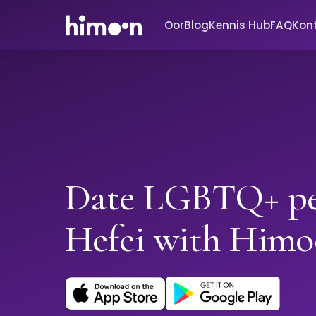
Oor
Blog
Kennis Hub
FAQ
Kon
Date LGBTQ+ pe
Hefei with Him