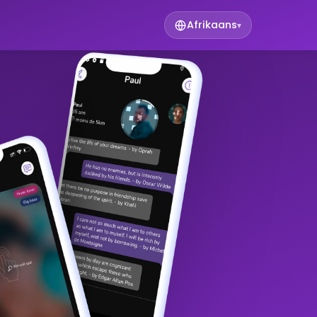
Afrikaans
▾