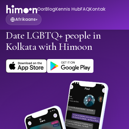
Oor
Blog
Kennis Hub
FAQ
Kontak
Afrikaans
▾
Date LGBTQ+ people in
Kolkata with Himoon