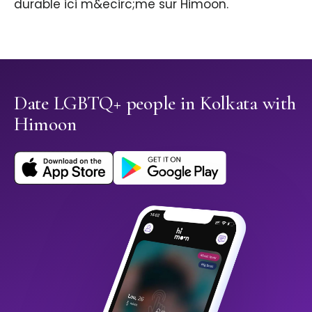
durable ici m&ecirc;me sur Himoon.
Date LGBTQ+ people in Kolkata with
Himoon