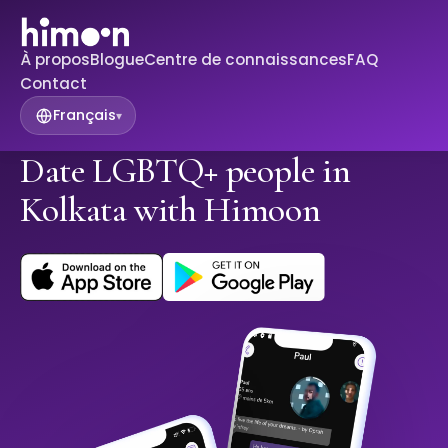
À propos
Blogue
Centre de connaissances
FAQ
Contact
Français
▾
Date LGBTQ+ people in
Kolkata with Himoon