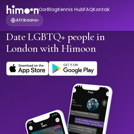
Oor
Blog
Kennis Hub
FAQ
Kontak
Afrikaans
▾
Date LGBTQ+ people in
London with Himoon