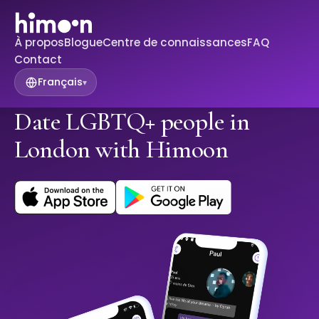
À propos
Blogue
Centre de connaissances
FAQ
Contact
Français
▾
Date LGBTQ+ people in
London with Himoon