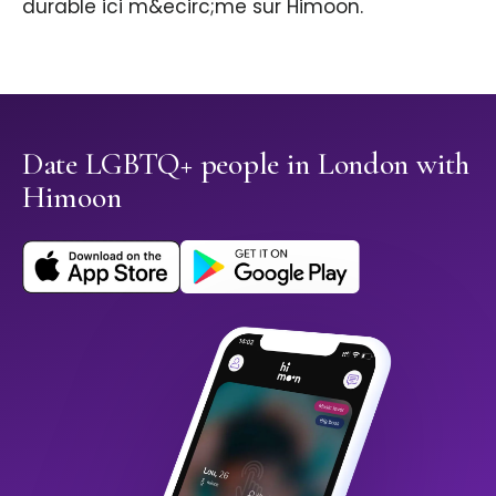
durable ici m&ecirc;me sur Himoon.
Date LGBTQ+ people in London with
Himoon