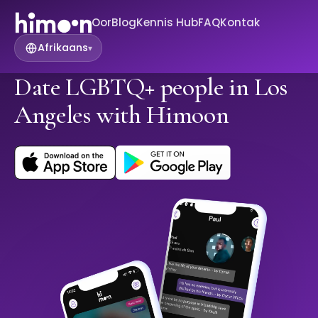
Oor
Blog
Kennis Hub
FAQ
Kontak
Afrikaans
▾
Date LGBTQ+ people in Los
Angeles with Himoon