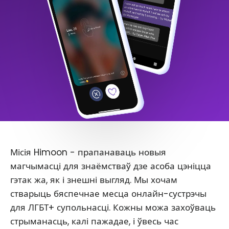
Місія Himoon - прапанаваць новыя
магчымасці для знаёмстваў дзе асоба цэніцца
гэтак жа, як і знешні выгляд. Мы хочам
стварыць бяспечнае месца онлайн-сустрэчы
для ЛГБТ+ супольнасці. Кожны можа захоўваць
стрыманасць, калі пажадае, і ўвесь час