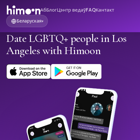
Аб
Блог
Цэнтр ведаў
FAQ
Кантакт
Беларуская
▾
Date LGBTQ+ people in Los
Angeles with Himoon