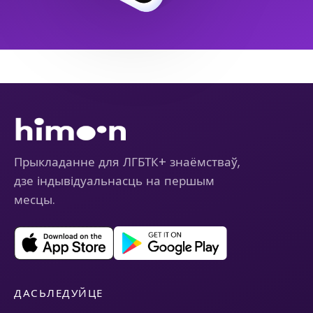
Прыкладанне для ЛГБТК+ знаёмстваў,
дзе індывідуальнасць на першым
месцы.
ДАСЬЛЕДУЙЦЕ