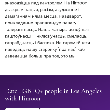
знаходзіцца пад кантролем. На Himoon
дыскрымінацыя, расізм, асуджэнне і
дамаганням няма месца. Наадварот,
прыкладанне прапагандуе павагу і
талерантнасць. Нашы чатыры асноўныя
каштоўнасці - інклюзіўнасць, смеласць,
сапраўднасць і бяспека. Не саромейцеся
наведаць нашу старонку 'пра нас', каб
даведацца больш пра тое, хто мы.
Date LGBTQ+ people in Los Angeles
with Himoon