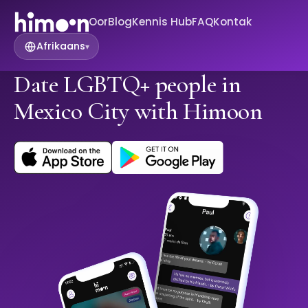
Oor
Blog
Kennis Hub
FAQ
Kontak
Afrikaans
▾
Date LGBTQ+ people in
Mexico City with Himoon