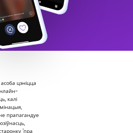
 асоба цэніцца
онлайн-
ь, калі
ымінацыя,
нне прапагандуе
юзіўнасць,
старонку 'пра