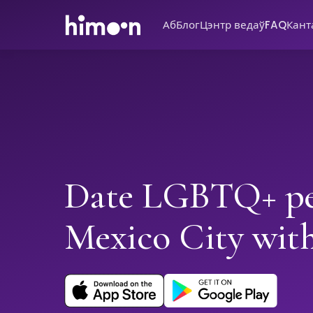
Аб
Блог
Цэнтр ведаў
FAQ
Кант
Date LGBTQ+ pe
Mexico City wi