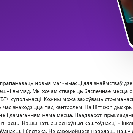
 прапанаваць новыя магчымасці для знаёмстваў дзе
 знешні выгляд. Мы хочам стварыць бяспечнае месца 
ГБТ+ супольнасці. Кожны можа захоўваць стрыманасц
сь час знаходзіцца пад кантролем. На Himoon дыскр
нне і дамаганням няма месца. Наадварот, прыклада
антнасць. Нашы чатыры асноўныя каштоўнасці - інкл
аўднасць і бяспека. Не саромейцеся наведаць нашу 