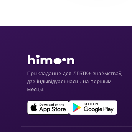
Прыкладанне для ЛГБТК+ знаёмстваў,
дзе індывідуальнасць на першым
месцы.