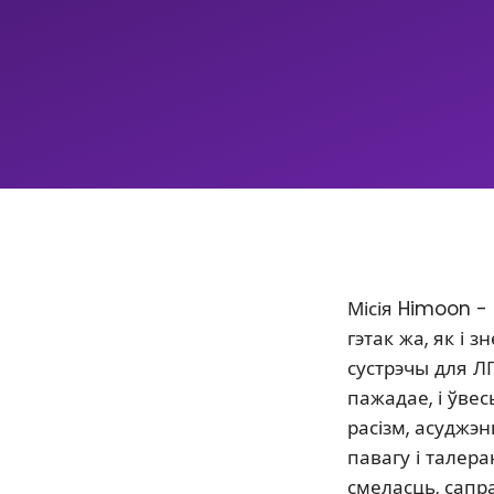
Місія Himoon -
гэтак жа, як і
сустрэчы для Л
пажадае, і ўве
расізм, асуджэ
павагу і талер
смеласць, сапр