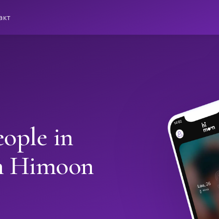
акт
ople in
th Himoon