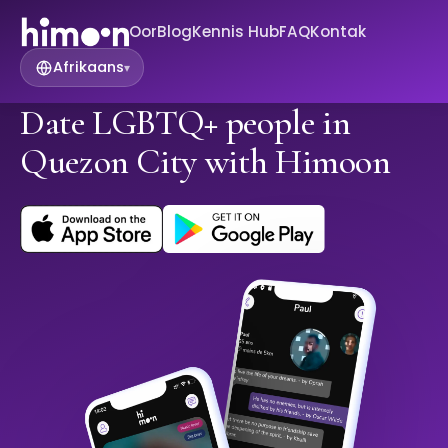
Oor
Blog
Kennis Hub
FAQ
Kontak
Afrikaans
▾
Date LGBTQ+ people in
Quezon City with Himoon