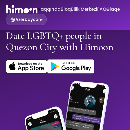
Haqqında
Bloq
Bilik Mərkəzi
FAQ
Əlaqə
Azərbaycan
▾
Date LGBTQ+ people in
Quezon City with Himoon