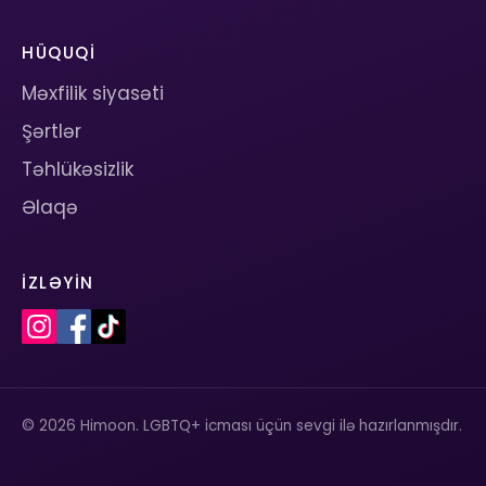
HÜQUQI
Məxfilik siyasəti
Şərtlər
Təhlükəsizlik
Əlaqə
İZLƏYIN
© 2026 Himoon. LGBTQ+ icması üçün sevgi ilə hazırlanmışdır.