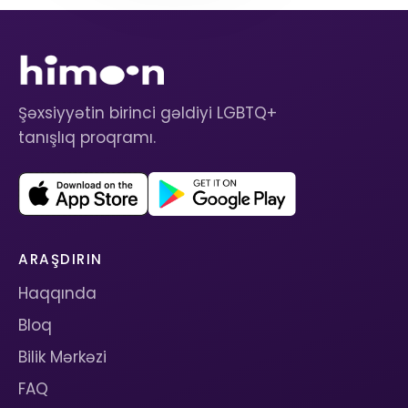
Şəxsiyyətin birinci gəldiyi LGBTQ+
tanışlıq proqramı.
ARAŞDIRIN
Haqqında
Bloq
Bilik Mərkəzi
FAQ