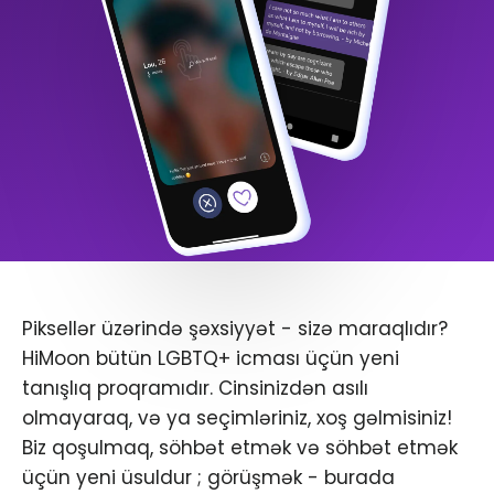
Piksellər üzərində şəxsiyyət - sizə maraqlıdır?
HiMoon bütün LGBTQ+ icması üçün yeni
tanışlıq proqramıdır. Cinsinizdən asılı
olmayaraq, və ya seçimləriniz, xoş gəlmisiniz!
Biz qoşulmaq, söhbət etmək və söhbət etmək
üçün yeni üsuldur ; görüşmək - burada