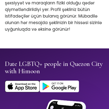
şəxsiyyət və maraqların fiziki olduğu qədər
qiymətləndirildiyi yer. Profil şəkliniz bütün
istifadəçilər üçün bulanıq görünür. Mübadilə
olunan hər mesajda şəklinizin bir hissəsi sizinlə
uyğunluqda və əksinə görünür!
Date LGBTQ+ people in Quezon City
with Himoon