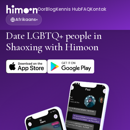
Oor
Blog
Kennis Hub
FAQ
Kontak
Afrikaans
▾
Date LGBTQ+ people in
Shaoxing with Himoon