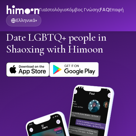
Για
Ιστολόγιο
Κόμβος Γνώσης
FAQ
Επαφή
Ελληνικά
▾
Date LGBTQ+ people in
Shaoxing with Himoon