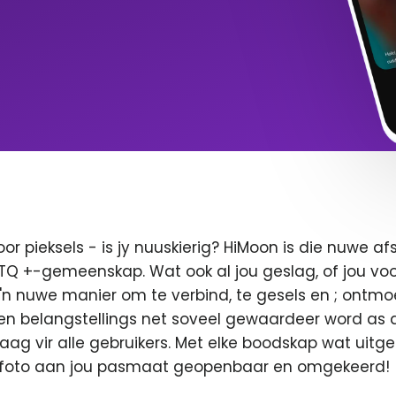
oor pieksels - is jy nuuskierig? HiMoon is die nuwe 
BTQ +-gemeenskap. Wat ook al jou geslag, of jou voor
 'n nuwe manier om te verbind, te gesels en ; ontmo
en belangstellings net soveel gewaardeer word as di
 vaag vir alle gebruikers. Met elke boodskap wat uitge
u foto aan jou pasmaat geopenbaar en omgekeerd!