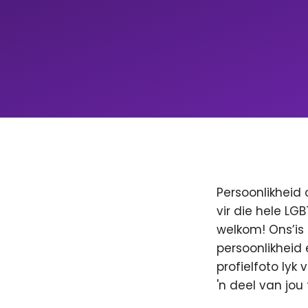
Persoonlikheid 
vir die hele LG
welkom! Ons’is
persoonlikheid 
profielfoto lyk
'n deel van jo