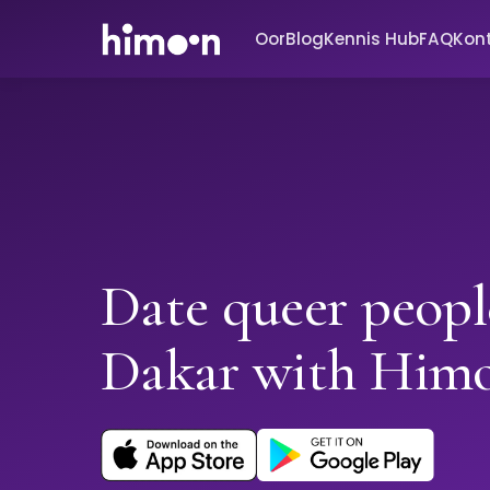
Oor
Blog
Kennis Hub
FAQ
Kon
Date queer peopl
Dakar with Him