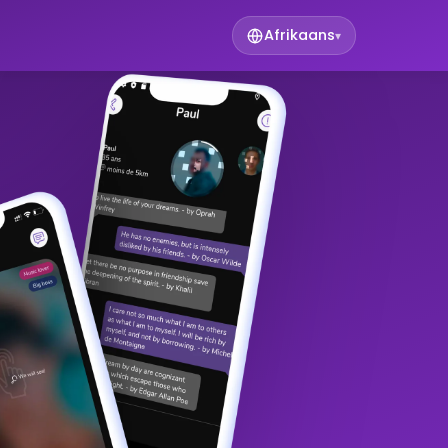
Afrikaans
▾