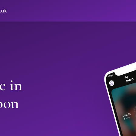
tak
e in
oon