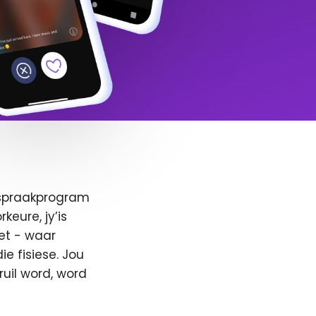
afspraakprogram
keure, jy’is
et - waar
e fisiese. Jou
ruil word, word