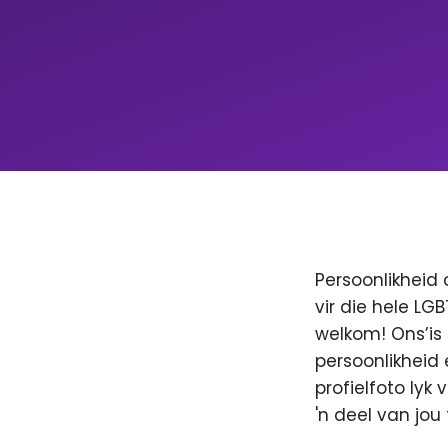
Persoonlikheid 
vir die hele LG
welkom! Ons’is
persoonlikheid 
profielfoto lyk
'n deel van jo