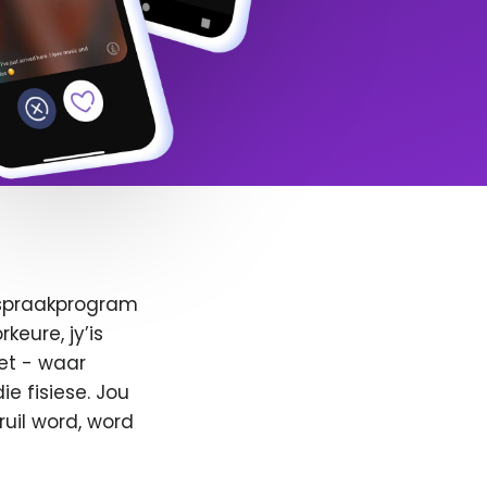
afspraakprogram
keure, jy’is
et - waar
e fisiese. Jou
ruil word, word