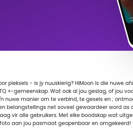
oor pieksels - is jy nuuskierig? HiMoon is die nuwe 
BTQ +-gemeenskap. Wat ook al jou geslag, of jou voor
 'n nuwe manier om te verbind, te gesels en ; ontmo
en belangstellings net soveel gewaardeer word as di
 vaag vir alle gebruikers. Met elke boodskap wat uitge
u foto aan jou pasmaat geopenbaar en omgekeerd!