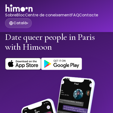
Sobre
Bloc
Centre de coneixement
FAQ
Contacte
Català
▾
Date queer people in Paris
with Himoon