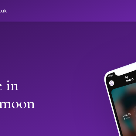
tak
 in
imoon