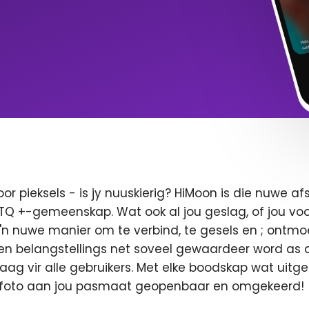
oor pieksels - is jy nuuskierig? HiMoon is die nuwe 
BTQ +-gemeenskap. Wat ook al jou geslag, of jou voor
 'n nuwe manier om te verbind, te gesels en ; ontmo
en belangstellings net soveel gewaardeer word as di
 vaag vir alle gebruikers. Met elke boodskap wat uitge
u foto aan jou pasmaat geopenbaar en omgekeerd!