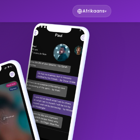
Afrikaans
▾