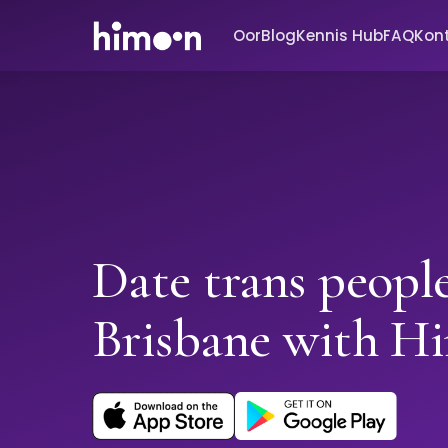
Oor
Blog
Kennis Hub
FAQ
Kon
Date trans people
Brisbane with H