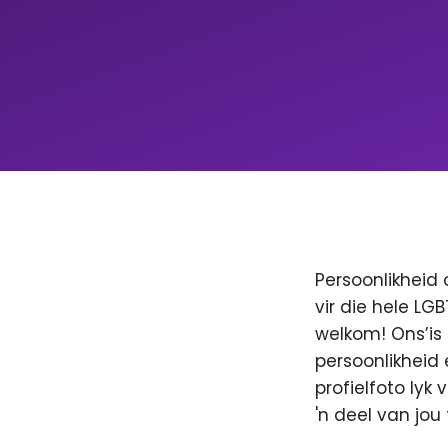
Persoonlikheid 
vir die hele LG
welkom! Ons’is
persoonlikheid 
profielfoto lyk
'n deel van jo