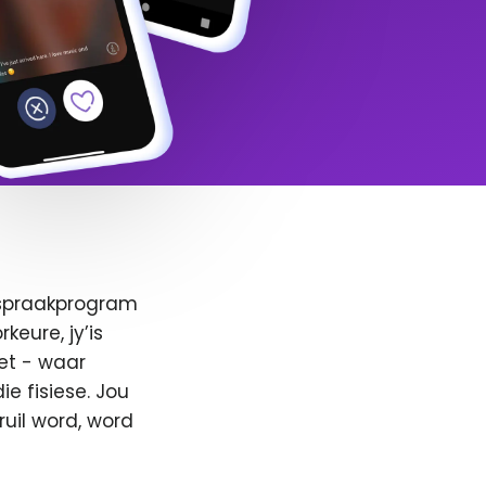
afspraakprogram
keure, jy’is
et - waar
e fisiese. Jou
ruil word, word