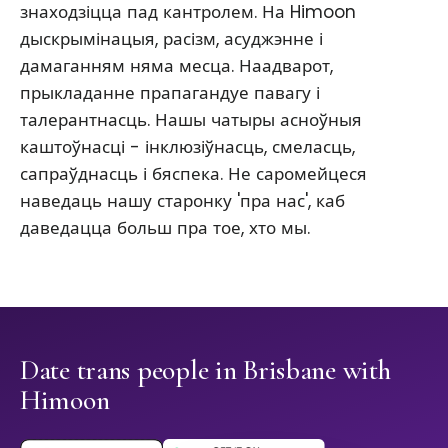
знаходзіцца пад кантролем. На Himoon
дыскрымінацыя, расізм, асуджэнне і
дамаганням няма месца. Наадварот,
прыкладанне прапагандуе павагу і
талерантнасць. Нашы чатыры асноўныя
каштоўнасці - інклюзіўнасць, смеласць,
сапраўднасць і бяспека. Не саромейцеся
наведаць нашу старонку 'пра нас', каб
даведацца больш пра тое, хто мы.
Date trans people in Brisbane with
Himoon