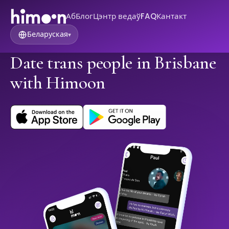
Аб
Блог
Цэнтр ведаў
FAQ
Кантакт
Беларуская
▾
Date trans people in Brisbane
with Himoon