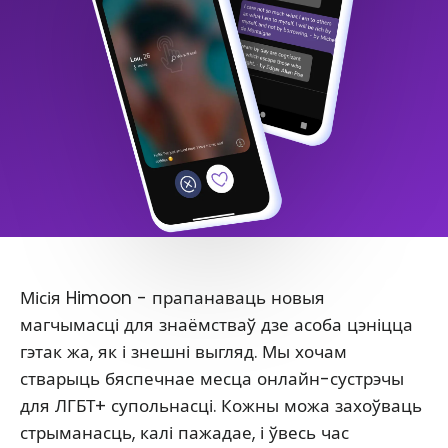
Місія Himoon - прапанаваць новыя
магчымасці для знаёмстваў дзе асоба цэніцца
гэтак жа, як і знешні выгляд. Мы хочам
стварыць бяспечнае месца онлайн-сустрэчы
для ЛГБТ+ супольнасці. Кожны можа захоўваць
стрыманасць, калі пажадае, і ўвесь час