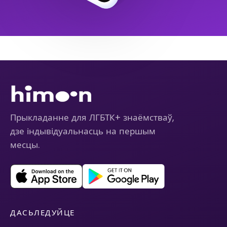
Прыкладанне для ЛГБТК+ знаёмстваў,
дзе індывідуальнасць на першым
месцы.
ДАСЬЛЕДУЙЦЕ