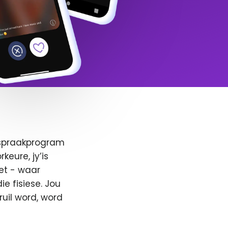
afspraakprogram
keure, jy’is
et - waar
e fisiese. Jou
ruil word, word