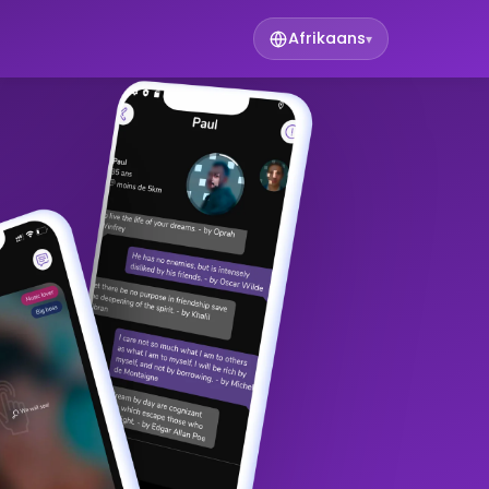
Afrikaans
▾