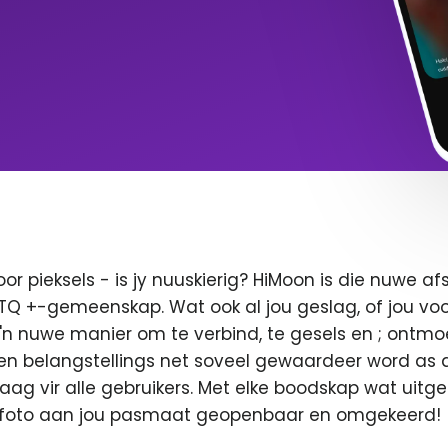
oor pieksels - is jy nuuskierig? HiMoon is die nuwe 
BTQ +-gemeenskap. Wat ook al jou geslag, of jou voor
 'n nuwe manier om te verbind, te gesels en ; ontmo
en belangstellings net soveel gewaardeer word as di
 vaag vir alle gebruikers. Met elke boodskap wat uitge
u foto aan jou pasmaat geopenbaar en omgekeerd!