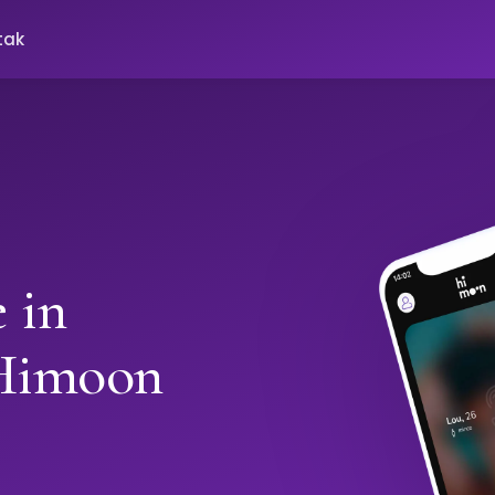
tak
 in
 Himoon