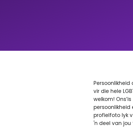
Persoonlikheid 
vir die hele LG
welkom! Ons’is
persoonlikheid 
profielfoto lyk
'n deel van jo