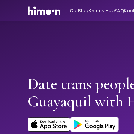
Oor
Blog
Kennis Hub
FAQ
Kon
Date trans people
Guayaquil with