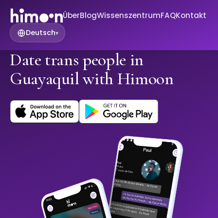
Über
Blog
Wissenszentrum
FAQ
Kontakt
Deutsch
▾
Date trans people in
Guayaquil with Himoon