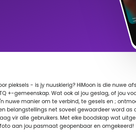
oor pieksels - is jy nuuskierig? HiMoon is die nuwe 
BTQ +-gemeenskap. Wat ook al jou geslag, of jou voor
 'n nuwe manier om te verbind, te gesels en ; ontmo
en belangstellings net soveel gewaardeer word as di
 vaag vir alle gebruikers. Met elke boodskap wat uitge
u foto aan jou pasmaat geopenbaar en omgekeerd!