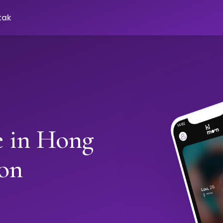
tak
e in Hong
on