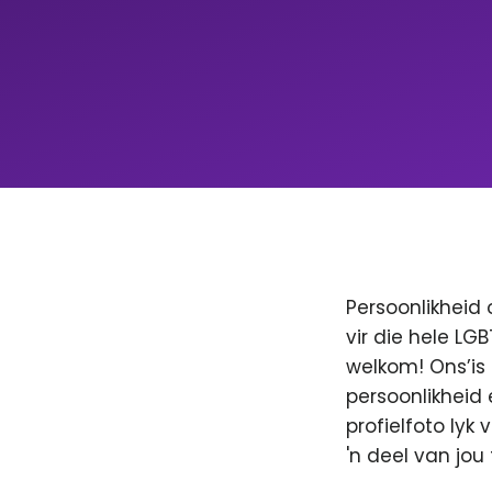
Persoonlikheid 
vir die hele LG
welkom! Ons’is
persoonlikheid 
profielfoto lyk
'n deel van jo