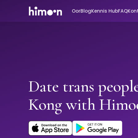
Oor
Blog
Kennis Hub
FAQ
Kon
Date trans peopl
Kong with Himo