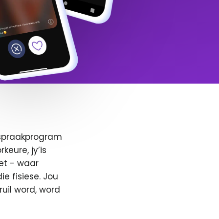
afspraakprogram
keure, jy’is
et - waar
e fisiese. Jou
ruil word, word