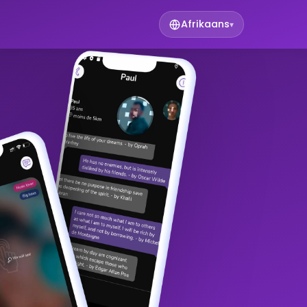
Afrikaans
▾