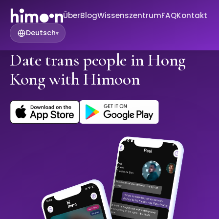
Über
Blog
Wissenszentrum
FAQ
Kontakt
Deutsch
▾
Date trans people in Hong
Kong with Himoon